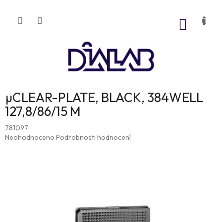
Přejít
na
NÁKUP
obsah
KOŠÍK
µCLEAR-PLATE, BLACK, 384WELL
127,8/86/15 M
781097
Průměrné
Neohodnoceno
Podrobnosti hodnocení
hodnocení
produktu
je
0,0
z
5
hvězdiček.