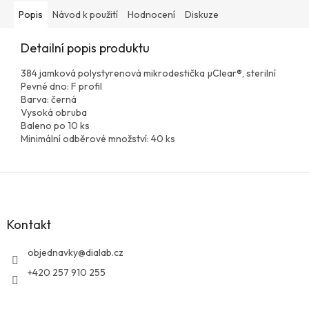
Popis
Návod k použití
Hodnocení
Diskuze
Detailní popis produktu
384 jamková polystyrenová mikrodestička µClear®, sterilní
Pevné dno: F profil
Barva: černá
Vysoká obruba
Baleno po 10 ks
Minimální odběrové množství: 40 ks
Z
á
p
a
Kontakt
t
í
objednavky
@
dialab.cz
+420 257 910 255