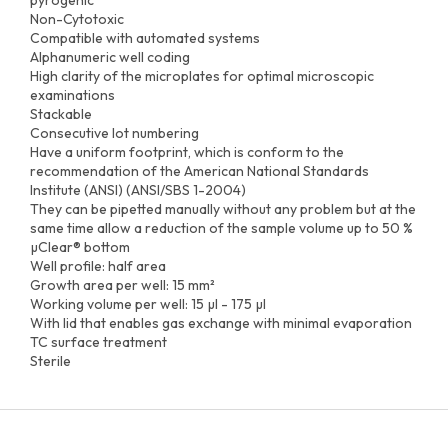
Non-Cytotoxic
Compatible with automated systems
Alphanumeric well coding
High clarity of the microplates for optimal microscopic
examinations
Stackable
Consecutive lot numbering
Have a uniform footprint, which is conform to the
recommendation of the American National Standards
Institute (ANSI) (ANSI/SBS 1-2004)
They can be pipetted manually without any problem but at the
same time allow a reduction of the sample volume up to 50 %
µClear® bottom
Well profile: half area
Growth area per well: 15 mm²
Working volume per well: 15 µl - 175 µl
With lid that enables gas exchange with minimal evaporation
TC surface treatment
Sterile
Z
á