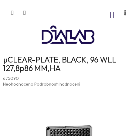
Přejít
na
NÁKUP
obsah
KOŠÍK
µCLEAR-PLATE, BLACK, 96 WLL
127,8p86 MM,HA
675090
Průměrné
Neohodnoceno
Podrobnosti hodnocení
hodnocení
produktu
je
0,0
z
5
hvězdiček.