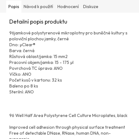
Popis
Návod k použití
Hodnocení
Diskuze
Detailní popis produktu
96jamkové polystyrenové mikroplotny pro buněčné kultury s
poloviční plochou jamky, černé
Dno: µClear®
Barva: černá
Růstová oblast/jamka: 15 mm2
Pracovní objem/jamka: 15 - 175 µl
Povrchová TC úprava: ANO
Víčko: ANO
Počet kusů v kartonu: 32 ks
Baleno po 8 ks
Sterilní: ANO
96 Well Half Area Polystyrene Cell Culture Microplates, black
Improved cell adhesion through physical surface treatment
Free of detectable DNase, RNase, human DNA, non-
pyrogenic