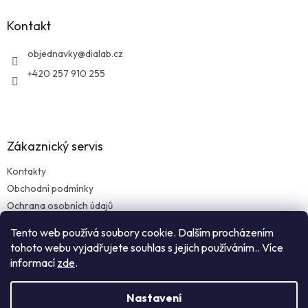
p
a
Kontakt
t
í
objednavky
@
dialab.cz
+420 257 910 255
Zákaznický servis
Kontakty
Obchodní podmínky
Ochrana osobních údajů
Reklamace zboží
Tento web používá soubory cookie. Dalším procházením
Doprava a platba
tohoto webu vyjadřujete souhlas s jejich používáním.. Více
informací
zde
.
Nastavení
Vytvořil Shoptet