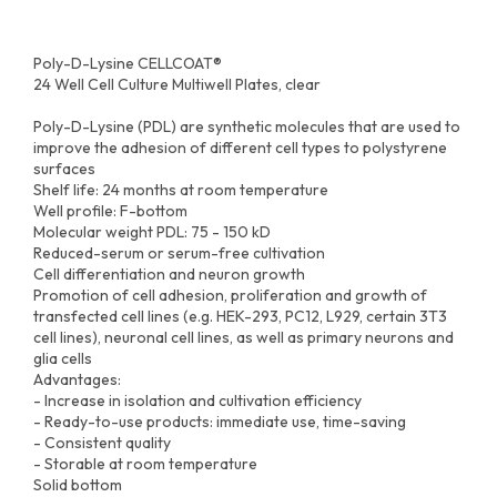
Poly-D-Lysine CELLCOAT®
24 Well Cell Culture Multiwell Plates, clear
Poly-D-Lysine (PDL) are synthetic molecules that are used to
improve the adhesion of different cell types to polystyrene
surfaces
Shelf life: 24 months at room temperature
Well profile: F-bottom
Molecular weight PDL: 75 - 150 kD
Reduced-serum or serum-free cultivation
Cell differentiation and neuron growth
Promotion of cell adhesion, proliferation and growth of
transfected cell lines (e.g. HEK-293, PC12, L929, certain 3T3
cell lines), neuronal cell lines, as well as primary neurons and
glia cells
Advantages:
- Increase in isolation and cultivation efficiency
- Ready-to-use products: immediate use, time-saving
- Consistent quality
- Storable at room temperature
Solid bottom