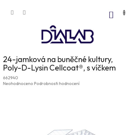
Přejít
na
NÁKUP
obsah
KOŠÍK
24-jamková na buněčné kultury,
Poly-D-Lysin Cellcoat®, s víčkem
662940
Průměrné
Neohodnoceno
Podrobnosti hodnocení
hodnocení
produktu
je
0,0
z
5
hvězdiček.