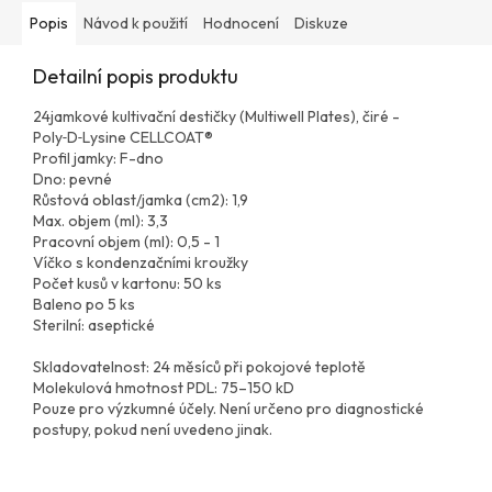
Popis
Návod k použití
Hodnocení
Diskuze
Detailní popis produktu
24jamkové kultivační destičky (Multiwell Plates), čiré -
Poly‑D‑Lysine CELLCOAT®
Profil jamky: F-dno
Dno: pevné
Růstová oblast/jamka (cm2): 1,9
Max. objem (ml): 3,3
Pracovní objem (ml): 0,5 - 1
Víčko s kondenzačními kroužky
Počet kusů v kartonu: 50 ks
Baleno po 5 ks
Sterilní: aseptické
Skladovatelnost: 24 měsíců při pokojové teplotě
Molekulová hmotnost PDL: 75–150 kD
Pouze pro výzkumné účely. Není určeno pro diagnostické
postupy, pokud není uvedeno jinak.