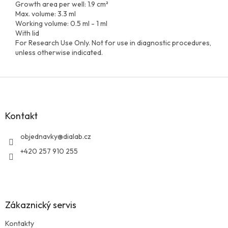
Growth area per well: 1.9 cm²
Max. volume: 3.3 ml
Working volume: 0.5 ml - 1 ml
With lid
For Research Use Only. Not for use in diagnostic procedures,
unless otherwise indicated.
Z
á
p
a
Kontakt
t
í
objednavky
@
dialab.cz
+420 257 910 255
Zákaznický servis
Kontakty