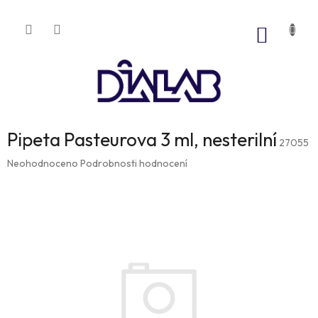
Přejít
na
NÁKUP
obsah
KOŠÍK
Pipeta Pasteurova 3 ml, nesterilní
27055
Průměrné
Neohodnoceno
Podrobnosti hodnocení
hodnocení
produktu
je
0,0
z
5
hvězdiček.