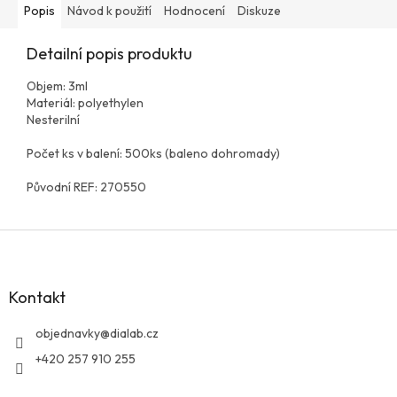
Popis
Návod k použití
Hodnocení
Diskuze
Detailní popis produktu
Objem: 3ml
Materiál: polyethylen
Nesterilní
Počet ks v balení: 500ks (baleno dohromady)
Původní REF: 270550
Z
á
p
a
Kontakt
t
í
objednavky
@
dialab.cz
+420 257 910 255