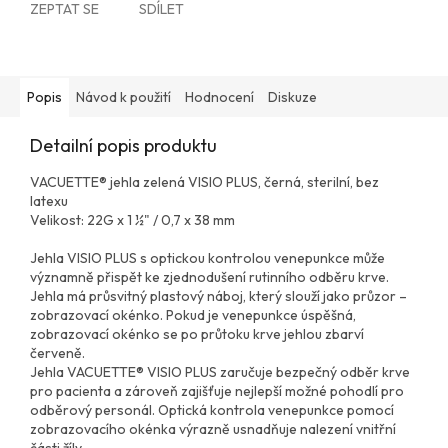
ZEPTAT SE
SDÍLET
Popis
Návod k použití
Hodnocení
Diskuze
Detailní popis produktu
VACUETTE® jehla zelená VISIO PLUS, černá, sterilní, bez
latexu
Velikost: 22G x 1 ½" / 0,7 x 38 mm
Jehla VISIO PLUS s optickou kontrolou venepunkce může
významně přispět ke zjednodušení rutinního odběru krve.
Jehla má průsvitný plastový náboj, který slouží jako průzor –
zobrazovací okénko. Pokud je venepunkce úspěšná,
zobrazovací okénko se po průtoku krve jehlou zbarví
červeně.
Jehla VACUETTE® VISIO PLUS zaručuje bezpečný odběr krve
pro pacienta a zároveň zajišťuje nejlepší možné pohodlí pro
odběrový personál. Optická kontrola venepunkce pomocí
zobrazovacího okénka výrazně usnadňuje nalezení vnitřní
části žíly.