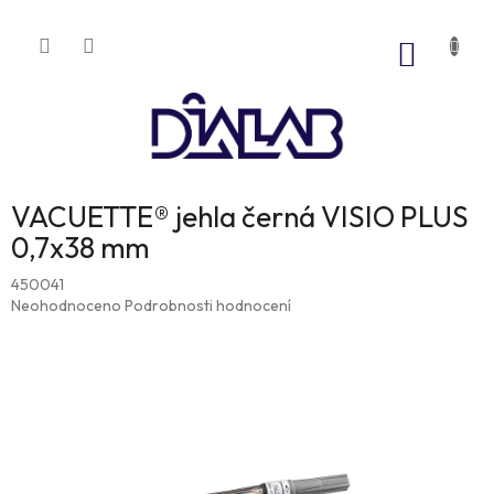
Přejít
na
NÁKUP
obsah
KOŠÍK
VACUETTE® jehla černá VISIO PLUS
0,7x38 mm
450041
Průměrné
Neohodnoceno
Podrobnosti hodnocení
hodnocení
produktu
je
0,0
z
5
hvězdiček.