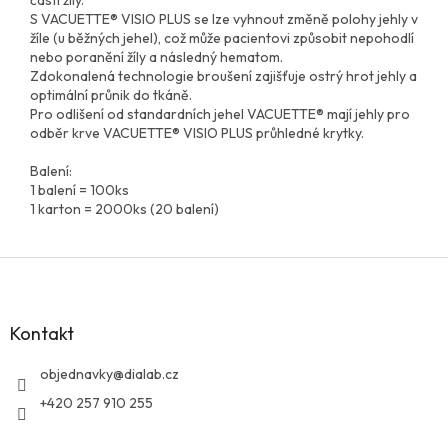
S VACUETTE® VISIO PLUS se lze vyhnout změně polohy jehly v
žíle (u běžných jehel), což může pacientovi způsobit nepohodlí
nebo poranění žíly a následný hematom.
Zdokonalená technologie broušení zajišťuje ostrý hrot jehly a
optimální průnik do tkáně.
Pro odlišení od standardních jehel VACUETTE® mají jehly pro
odběr krve VACUETTE® VISIO PLUS průhledné krytky.
Balení:
1 balení = 100ks
1 karton = 2000ks (20 balení)
Z
á
p
a
Kontakt
t
í
objednavky
@
dialab.cz
+420 257 910 255