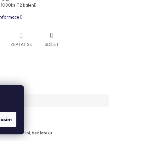
 1080ks (12 balení)
 informace
ZEPTAT SE
SDÍLET
lasím
0 cm, sterilní, bez latexu