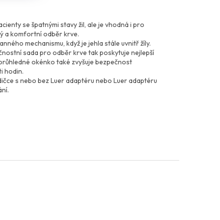
ienty se špatnými stavy žil, ale je vhodná i pro
ný a komfortní odběr krve.
nného mechanismu, když je jehla stále uvnitř žíly.
čnostní sada pro odběr krve tak poskytuje nejlepší
 průhledné okénko také zvyšuje bezpečnost
i hodin.
 hadičce s nebo bez Luer adaptéru nebo Luer adaptéru
ní.