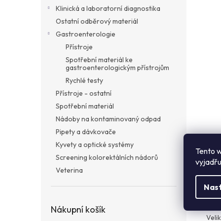
5
a
Klinická a laboratorní diagnostika
hvězdič
n
Ostatní odběrový materiál
e
Gastroenterologie
l
Přístroje
Spotřební materiál ke
gastroenterologickým přístrojům
Rychlé testy
Přístroje - ostatní
Spotřební materiál
Nádoby na kontaminovaný odpad
Pipety a dávkovače
Kyvety a optické systémy
Tento w
Popi
Screening kolorektálních nádorů
vyjadřu
Veterina
Nas
Det
VACU
Nákupní košík
Velik