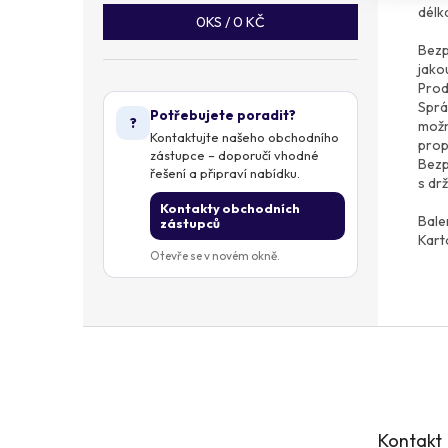
délk
0
KS /
0 KČ
Bezp
jako
Prod
Sprá
Potřebujete poradit?
?
možn
Kontaktujte našeho obchodního
prop
zástupce – doporučí vhodné
Bezp
řešení a připraví nabídku.
s dr
Kontakty obchodních
Bale
zástupců
Kart
Otevře se v novém okně.
Z
á
p
a
t
Kontakt
í