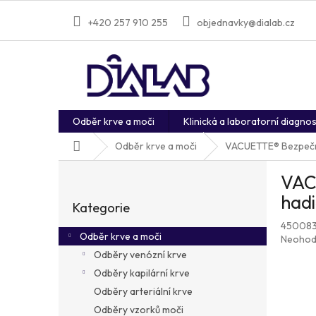
Přejít
na
+420 257 910 255
objednavky@dialab.cz
obsah
Odběr krve a moči
Klinická a laboratorní diagnos
Domů
Odběr krve a moči
VACUETTE® Bezpečnos
P
VACU
o
Přeskočit
s
hadi
Kategorie
kategorie
t
45008
r
Odběr krve a moči
Průměr
Neohod
a
hodnoc
Odběry venózní krve
n
produkt
Odběry kapilární krve
n
je
í
Odběry arteriální krve
0,0
p
z
Odběry vzorků moči