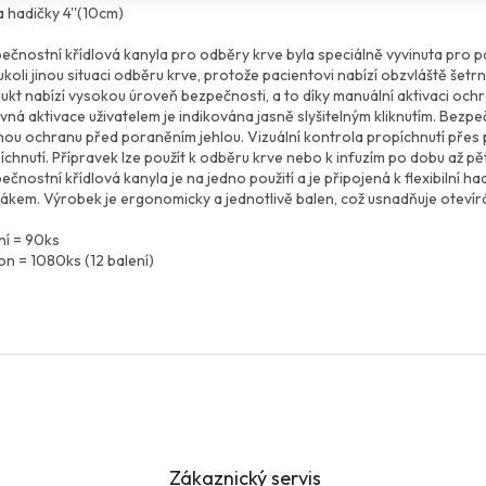
a hadičky 4''(10cm)
ečnostní křídlová kanyla pro odběry krve byla speciálně vyvinuta pro pac
ukoli jinou situaci odběru krve, protože pacientovi nabízí obzvláště šetr
ukt nabízí vysokou úroveň bezpečnosti, a to díky manuální aktivaci ochra
vná aktivace uživatelem je indikována jasně slyšitelným kliknutím. Bezpe
ou ochranu před poraněním jehlou. Vizuální kontrola propíchnutí přes
íchnutí. Přípravek lze použít k odběru krve nebo k infuzím po dobu až pět
ečnostní křídlová kanyla je na jedno použití a je připojená k flexibilní
žákem. Výrobek je ergonomicky a jednotlivě balen, což usnadňuje otevírá
ní = 90ks
on = 1080ks (12 balení)
Zákaznický servis