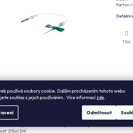
Karton =
ek.
Detailní
TISK
eb používá soubory cookie. Dalším procházením tohoto webu
s
Návod k použití
Hodnocení
Diskuze
jete souhlas s jejich používáním.. Více informací
zde
.
tavení
Odmítnout
Souh
ailní popis produktu
ETTE® Bezpečnostní křídlová kanyla+Luer adaptér, zelená, 21G, hadička 1
ost: 21Gx1 3/4'