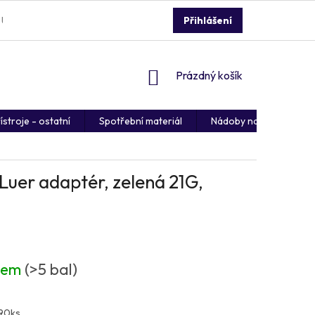
 ÚDAJŮ
REKLAMACE ZBOŽÍ
DOPRAVA A PLATBA
Přihlášení
NÁKUPNÍ
Prázdný košík
KOŠÍK
ístroje - ostatní
Spotřební materiál
Nádoby na kontaminov
uer adaptér, zelená 21G,
dem
(>5 bal)
 90ks