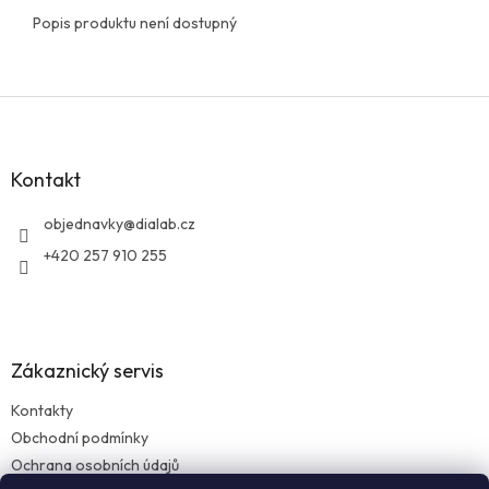
Popis produktu není dostupný
Z
á
p
a
Kontakt
t
í
objednavky
@
dialab.cz
+420 257 910 255
Zákaznický servis
Kontakty
Obchodní podmínky
Ochrana osobních údajů