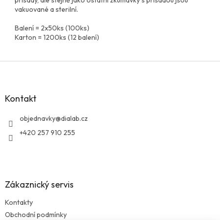
vakuované a sterilní.
Balení = 2x50ks (100ks)
Karton = 1200ks (12 balení)
Z
á
p
a
Kontakt
t
í
objednavky
@
dialab.cz
+420 257 910 255
Zákaznický servis
Kontakty
Obchodní podmínky