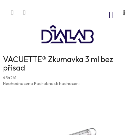
Přejít
na
NÁKUP
obsah
KOŠÍK
VACUETTE® Zkumavka 3 ml bez
přísad
454241
Průměrné
Neohodnoceno
Podrobnosti hodnocení
hodnocení
produktu
je
0,0
z
5
hvězdiček.