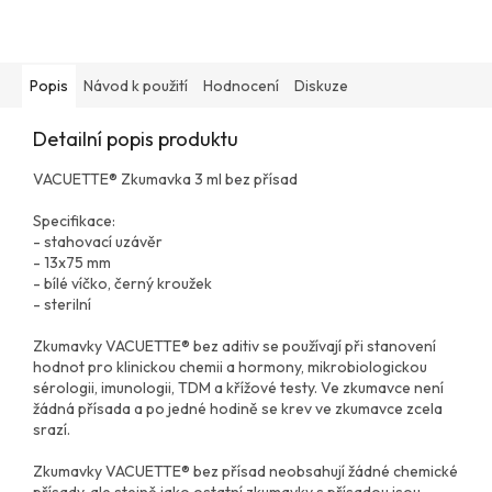
Popis
Návod k použití
Hodnocení
Diskuze
Detailní popis produktu
VACUETTE® Zkumavka 3 ml bez přísad
Specifikace:
- stahovací uzávěr
- 13x75 mm
- bílé víčko, černý kroužek
- sterilní
Zkumavky VACUETTE® bez aditiv se používají při stanovení
hodnot pro klinickou chemii a hormony, mikrobiologickou
sérologii, imunologii, TDM a křížové testy. Ve zkumavce není
žádná přísada a po jedné hodině se krev ve zkumavce zcela
srazí.
Zkumavky VACUETTE® bez přísad neobsahují žádné chemické
přísady, ale stejně jako ostatní zkumavky s přísadou jsou