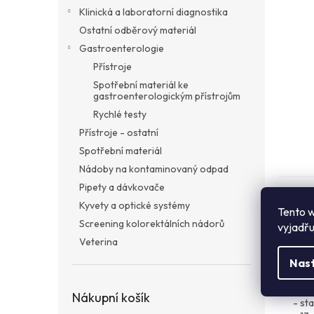
a
Klinická a laboratorní diagnostika
n
Ostatní odběrový materiál
e
Gastroenterologie
l
Přístroje
Spotřební materiál ke
gastroenterologickým přístrojům
Rychlé testy
Přístroje - ostatní
Spotřební materiál
Nádoby na kontaminovaný odpad
Pipety a dávkovače
Popi
Kyvety a optické systémy
Tento w
Screening kolorektálních nádorů
vyjadřu
Det
Veterina
Nas
VACU
Spec
Nákupní košík
- st