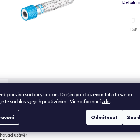
Detailní
TISK
s
Návod k použití
Hodnocení
Diskuze
eb používá soubory cookie. Dalším procházením tohoto webu
jete souhlas s jejich používáním.. Více informací
zde
.
ailní popis produktu
tavení
Odmítnout
Souh
ETTE® Zkumavka 2 ml 9NC Koagulace Na-citrát 3,2%
ifikace:
ahovací uzávěr