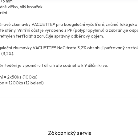
x75 mm
dré víčko, bílý kroužek
rilní
rové zkumavky VACUETTE® pro koagulační vyšetření, známé také jako "
ité stěny. Vnitřní část je vyrobena z PP (polypropylenu) a zabraňuje odp
yethylen terftalát a zaručuje správný odběrový objem.
ulační zkumavky VACUETTE® NaCitrate 3,2% obsahují pufrovaný roztok c
 (3,2%).
r ředění je v poměru 1 díl citrátu sodného k 9 dílům krve.
ní = 2x50ks (100ks)
on = 1200ks (12 balení)
Zákaznický servis