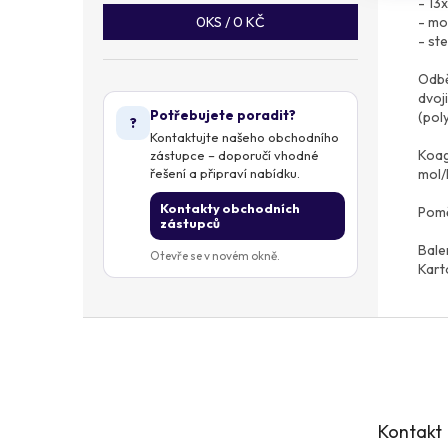
- 13
- mo
0
KS /
0 KČ
- ste
Odbě
dvoj
Potřebujete poradit?
(pol
?
Kontaktujte našeho obchodního
Koag
zástupce – doporučí vhodné
mol/l
řešení a připraví nabídku.
Kontakty obchodních
Pomě
zástupců
Bale
Otevře se v novém okně.
Kart
Z
á
p
a
t
Kontakt
í