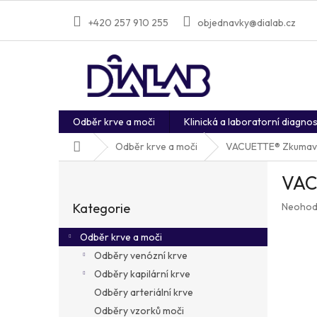
Přejít
na
+420 257 910 255
objednavky@dialab.cz
obsah
Odběr krve a moči
Klinická a laboratorní diagnos
Domů
Odběr krve a moči
VACUETTE® Zkumavka
P
VAC
o
Přeskočit
s
Průměr
Kategorie
Neohod
kategorie
t
hodnoc
r
produkt
Odběr krve a moči
a
je
Odběry venózní krve
n
0,0
z
Odběry kapilární krve
n
5
í
Odběry arteriální krve
hvězdič
p
Odběry vzorků moči