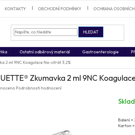
KONTAKTY
OBCHODNÍ PODMÍNKY
OCHRANA OSOBNÍCH
HLEDAT
tika
Ostatní odběrový materiál
Gastroenterologie
Př
 2 ml 9NC Koagulace Na-citrát 3,2%
UETTE® Zkumavka 2 ml 9NC Koagulace 
né
noceno
Podrobnosti hodnocení
ení
u
Skla
Balení =
Karton =
ek.