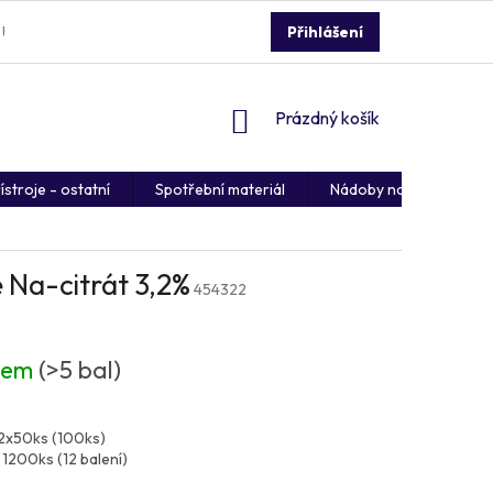
 ÚDAJŮ
REKLAMACE ZBOŽÍ
DOPRAVA A PLATBA
Přihlášení
NÁKUPNÍ
Prázdný košík
KOŠÍK
ístroje - ostatní
Spotřební materiál
Nádoby na kontaminov
Na-citrát 3,2%
454322
dem
(>5 bal)
 2x50ks (100ks)
 1200ks (12 balení)