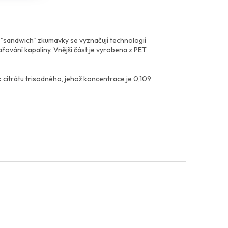
sandwich" zkumavky se vyznačují technologií
ařování kapaliny. Vnější část je vyrobena z PET
itrátu trisodného, jehož koncentrace je 0,109