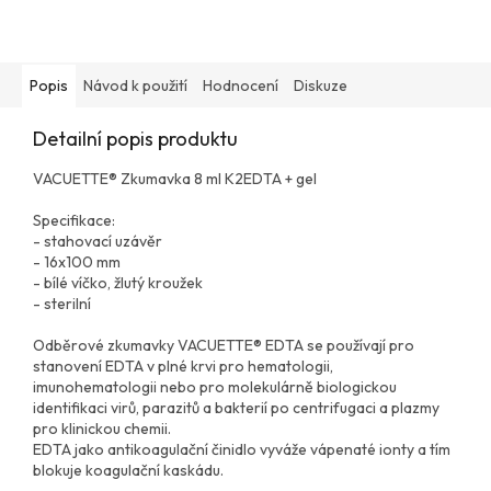
Popis
Návod k použití
Hodnocení
Diskuze
Detailní popis produktu
VACUETTE® Zkumavka 8 ml K2EDTA + gel
Specifikace:
- stahovací uzávěr
- 16x100 mm
- bílé víčko, žlutý kroužek
- sterilní
Odběrové zkumavky VACUETTE® EDTA se používají pro
stanovení EDTA v plné krvi pro hematologii,
imunohematologii nebo pro molekulárně biologickou
identifikaci virů, parazitů a bakterií po centrifugaci a plazmy
pro klinickou chemii.
EDTA jako antikoagulační činidlo vyváže vápenaté ionty a tím
blokuje koagulační kaskádu.