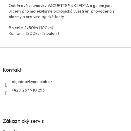
Odběrové zkumavky VACUETTE® s K2EDTA a gelem jsou
určeny pro molekulárně biologická vyšetření prováděná z
plazmy a pro virologické testy.
Balení = 2x50ks (100ks)
Karton = 1200ks (12 balení)
Z
á
p
a
Kontakt
t
í
objednavky
@
dialab.cz
+420 257 910 255
Zákaznický servis