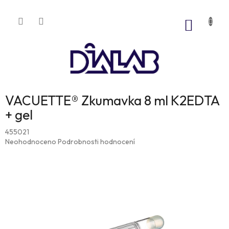
Přejít
na
NÁKUP
obsah
KOŠÍK
VACUETTE® Zkumavka 8 ml K2EDTA
+ gel
455021
Průměrné
Neohodnoceno
Podrobnosti hodnocení
hodnocení
produktu
je
0,0
z
5
hvězdiček.