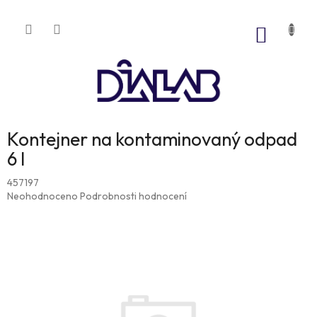
Přejít
na
NÁKUP
obsah
KOŠÍK
Kontejner na kontaminovaný odpad
6 l
457197
Průměrné
Neohodnoceno
Podrobnosti hodnocení
hodnocení
produktu
je
0,0
z
5
hvězdiček.