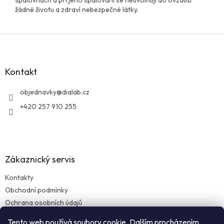
žádné životu a zdraví nebezpečné látky.
Z
á
p
a
Kontakt
t
í
objednavky
@
dialab.cz
+420 257 910 255
Zákaznický servis
Kontakty
Obchodní podmínky
Ochrana osobních údajů
Reklamace zboží
Tento web používá soubory cookie. Dalším procházením