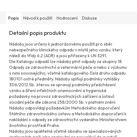
Popis
Návod k použití
Hodnocení
Diskuze
Detailní popis produktu
Nádoby jsou určeny k jednorázovému použití pro sběr
nebezpečného klinického odpadu v místě jeho vzniku, který
náleží do třídy 6.2 (ADR) a jsou přiřazeny k UN 3291.
Dle Katalogu odpadů lze nádoby plnit odpady ze skupiny 18
Odpady ze zdravotnictví a veterinární péče a nebo z výzkumu
s nimi souvisejícího, včetně katalogového čísla druhu odpadu
180101 ostré předměty. Nádoby splňují podmínky vyhlášky
306/2012 Sb. ,kterou se upravují podmínky předcházení
vzniku a šíření infekčních onemocnění a hygienické
požadavky na provoz zdravotnických zařízení a ústavů
sociální péče dle zákona 258/2000 Sb. v platném znění.
Nádoby odpovídají požadavkům Metodického doporučení
Státního zdravotnického ústavu a Metodického doporučení k
nakládání s odpady ze zdravotnictví vydaného Ministerstvem
životního prostředí Praha.
Nádoby jsou spalitelné včetně obsahu ve specializovaných
spalovnách a při jeho spalování se neuvolňují do ovzduší