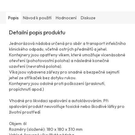
Popis
Návod k použití
Hodnocení
Diskuze
Detailní popis produktu
Jednorázová nádoba určená pro sběr a transport infekčního
klinického odpadu, včetně ostrých předmětů a jehel.
Kontejnery jsou opatřeny víkem, které umožňuje vícenásobné
otevření (pohotovostní poloha) a následné konečné
uzavření (nevratná poloha).
Víka jsou vybavena zářezy pro snadné a bezpečné sejmutí
jehel ze stříkaček bez dotyku rukou.
Kontejnery jsou odolné proti poškození (prasknutí,
propíchnutí apod.)
Vhodné pro likvidaci spalování a autoklávováním. Při
spalování produkt neuvolňuje toxické nebo škodlivé látky pro
životní prostředí
Objem: 6l
Rozměry (složené): 180 x 180 x 310 mm
Vzhled: červené víko/žlutá nádoba