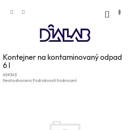
Přejít
na
NÁKUP
obsah
KOŠÍK
Kontejner na kontaminovaný odpad
6 l
459343
Průměrné
Neohodnoceno
Podrobnosti hodnocení
hodnocení
produktu
je
0,0
z
5
hvězdiček.