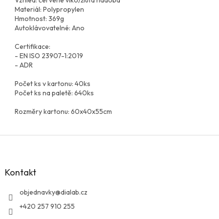
Materiál: Polypropylen
Hmotnost: 369g
Autoklávovatelné: Ano
Certifikace:
- EN ISO 23907-1:2019
- ADR
Počet ks v kartonu: 40ks
Počet ks na paletě: 640ks
Rozměry kartonu: 60x40x55cm
Z
á
p
a
Kontakt
t
í
objednavky
@
dialab.cz
+420 257 910 255