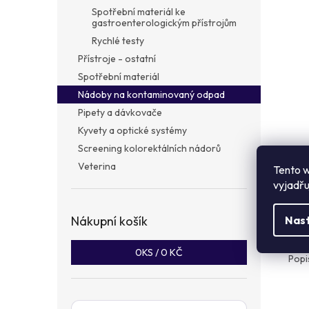
a
Spotřební materiál ke
n
gastroenterologickým přístrojům
e
Rychlé testy
l
Přístroje - ostatní
Spotřební materiál
Nádoby na kontaminovaný odpad
Pipety a dávkovače
Kyvety a optické systémy
Screening kolorektálních nádorů
Veterina
Tento w
vyjadřu
Popi
Nákupní košík
Nas
Det
0
KS /
0 KČ
Popi