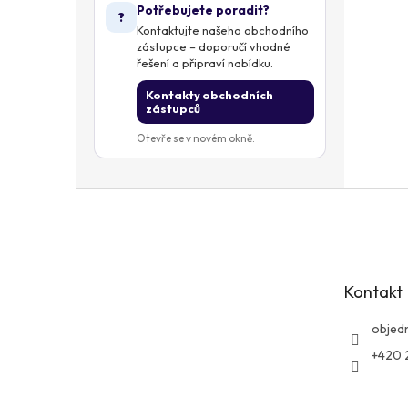
Potřebujete poradit?
?
Kontaktujte našeho obchodního
zástupce – doporučí vhodné
řešení a připraví nabídku.
Kontakty obchodních
zástupců
Otevře se v novém okně.
Z
á
p
a
t
Kontakt
í
objed
+420 