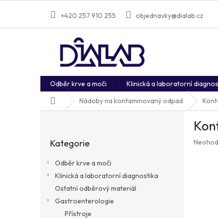
Přejít
na
+420 257 910 255
objednavky@dialab.cz
obsah
Odběr krve a moči
Klinická a laboratorní diagnos
Domů
Nádoby na kontaminovaný odpad
Kont
P
Kont
o
Přeskočit
s
Průměr
Kategorie
Neohod
kategorie
t
hodnoc
r
produkt
Odběr krve a moči
a
je
Klinická a laboratorní diagnostika
n
0,0
z
Ostatní odběrový materiál
n
5
í
Gastroenterologie
hvězdič
p
Přístroje