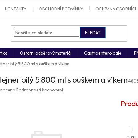
KONTAKTY
OBCHODNÍ PODMÍNKY
OCHRANA OSOBNÍCH
HLEDAT
tika
Ostatní odběrový materiál
Gastroenterologie
Př
ejner bílý 5 800 ml s ouškem a víkem
ejner bílý 5 800 ml s ouškem a víkem
480
né
noceno
Podrobnosti hodnocení
ení
u
Produ
ek.
TISK