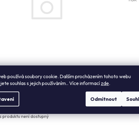
eb používá soubory cookie. Dalším procházením tohoto webu
jete souhlas s jejich používáním.. Více informací
zde
.
s
Návod k použití
Hodnocení
Diskuze
tavení
Odmítnout
Souh
ailní popis produktu
s produktu není dostupný