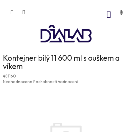
Přejít
na
NÁKUP
obsah
KOŠÍK
Kontejner bílý 11 600 ml s ouškem a
víkem
481160
Průměrné
Neohodnoceno
Podrobnosti hodnocení
hodnocení
produktu
je
0,0
z
5
hvězdiček.