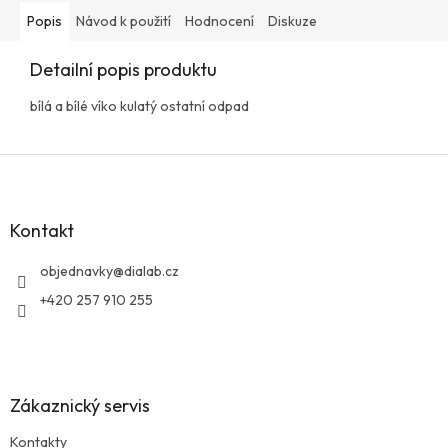
Popis
Návod k použití
Hodnocení
Diskuze
Detailní popis produktu
bílá a bílé víko kulatý ostatní odpad
Z
á
p
a
Kontakt
t
í
objednavky
@
dialab.cz
+420 257 910 255
Zákaznický servis
Kontakty