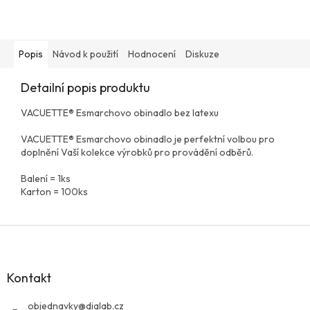
Popis
Návod k použití
Hodnocení
Diskuze
Detailní popis produktu
VACUETTE® Esmarchovo obinadlo bez latexu
VACUETTE® Esmarchovo obinadlo je perfektní volbou pro
doplnění Vaší kolekce výrobků pro provádění odběrů.
Balení = 1ks
Karton = 100ks
Z
á
p
a
Kontakt
t
í
objednavky
@
dialab.cz