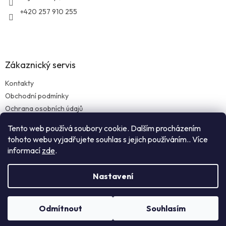
+420 257 910 255
Zákaznický servis
Kontakty
Obchodní podmínky
Ochrana osobních údajů
Reklamace zboží
Tento web používá soubory cookie. Dalším procházením
Doprava a platba
tohoto webu vyjadřujete souhlas s jejich používáním.. Více
informací
zde
.
Nastavení
Vytvořil Shoptet
Odmítnout
Souhlasím
Copyright 2026
Dialab.cz
. Všechna práva vyhrazena.