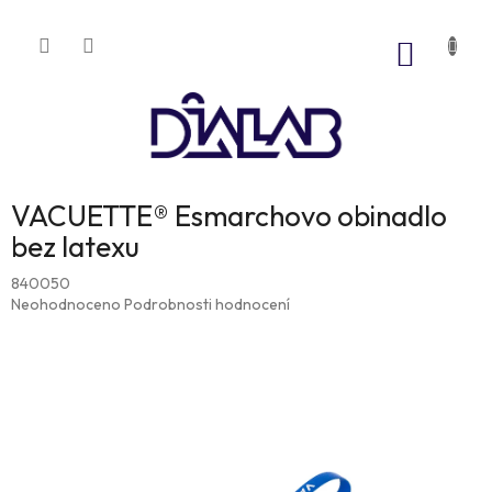
Přejít
na
NÁKUP
obsah
KOŠÍK
VACUETTE® Esmarchovo obinadlo
bez latexu
840050
Průměrné
Neohodnoceno
Podrobnosti hodnocení
hodnocení
produktu
je
0,0
z
5
hvězdiček.