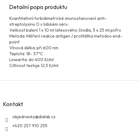
Detailní popis produktu
Kvantitativní turbidimetrické imunostanovení anti-
streptolysinu O v lidském séru.
Velikost balení 1 x 10 ml latexového činidla, 5 x 25 ml pufru
Metoda: Měření reakce antigen / protilátka metodou end-
point
Vlnová délka: při 600 nm
Teplota: 18- 37°C
Linearita: do 400 IU/ml
Citlivost testuje 12,5 IU/ml
Z
á
p
a
Kontakt
t
í
objednavky
@
dialab.cz
+420 257 910 255