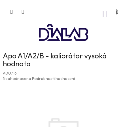
Přejít
na
NÁKUP
obsah
KOŠÍK
Apo A1/A2/B - kalibrátor vysoká
hodnota
A00716
Průměrné
Neohodnoceno
Podrobnosti hodnocení
hodnocení
produktu
je
0,0
z
5
hvězdiček.