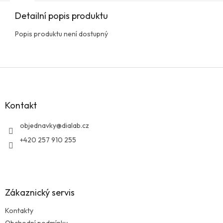
Detailní popis produktu
Popis produktu není dostupný
Z
á
p
a
Kontakt
t
í
objednavky
@
dialab.cz
+420 257 910 255
Zákaznický servis
Kontakty
Obchodní podmínky