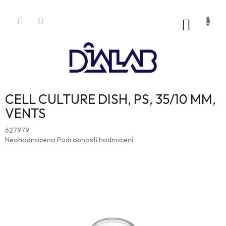
Přejít
na
NÁKUP
obsah
KOŠÍK
CELL CULTURE DISH, PS, 35/10 MM,
VENTS
627979
Průměrné
Neohodnoceno
Podrobnosti hodnocení
hodnocení
produktu
je
0,0
z
5
hvězdiček.