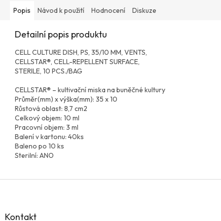
Popis
Návod k použití
Hodnocení
Diskuze
Detailní popis produktu
CELL CULTURE DISH, PS, 35/10 MM, VENTS,
CELLSTAR®, CELL-REPELLENT SURFACE,
STERILE, 10 PCS./BAG
CELLSTAR® – kultivační miska na buněčné kultury
Průměr(mm) x výška(mm): 35 x 10
Růstová oblast: 8,7 cm2
Celkový objem: 10 ml
Pracovní objem: 3 ml
Balení v kartonu: 40ks
Baleno po 10 ks
Sterilní: ANO
Z
á
p
a
Kontakt