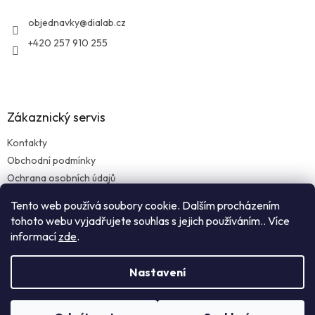
t
í
objednavky
@
dialab.cz
+420 257 910 255
Zákaznický servis
Kontakty
Obchodní podmínky
Ochrana osobních údajů
Reklamace zboží
Tento web používá soubory cookie. Dalším procházením
Doprava a platba
tohoto webu vyjadřujete souhlas s jejich používáním.. Více
informací
zde
.
Nastavení
Vytvořil Shoptet