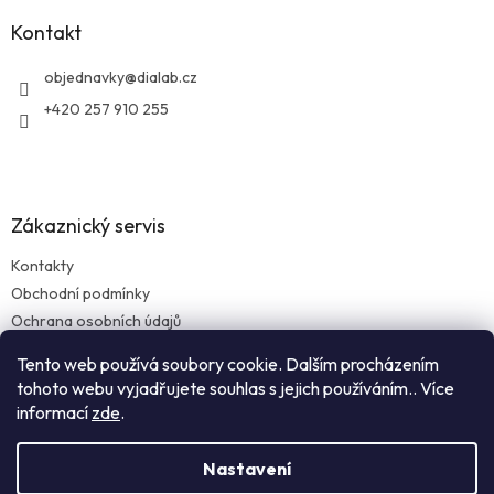
p
a
Kontakt
t
í
objednavky
@
dialab.cz
+420 257 910 255
Zákaznický servis
Kontakty
Obchodní podmínky
Ochrana osobních údajů
Reklamace zboží
Tento web používá soubory cookie. Dalším procházením
Doprava a platba
tohoto webu vyjadřujete souhlas s jejich používáním.. Více
informací
zde
.
Nastavení
Vytvořil Shoptet