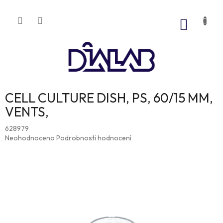
Přejít
na
NÁKUP
obsah
KOŠÍK
CELL CULTURE DISH, PS, 60/15 MM,
VENTS,
628979
Průměrné
Neohodnoceno
Podrobnosti hodnocení
hodnocení
produktu
je
0,0
z
5
hvězdiček.