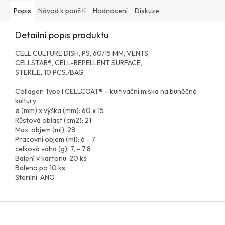
Popis
Návod k použití
Hodnocení
Diskuze
Detailní popis produktu
CELL CULTURE DISH, PS, 60/15 MM, VENTS,
CELLSTAR®, CELL-REPELLENT SURFACE,
STERILE, 10 PCS./BAG
Collagen Type I CELLCOAT® – kultivační miska na buněčné
kultury
ø (mm) x výška (mm): 60 x 15
Růstová oblast (cm2): 21
Max. objem (ml): 28
Pracovní objem (ml): 6 - 7
celková váha (g): 7, - 7,8
Balení v kartonu: 20 ks
Baleno po 10 ks
Sterilní: ANO
Z
á