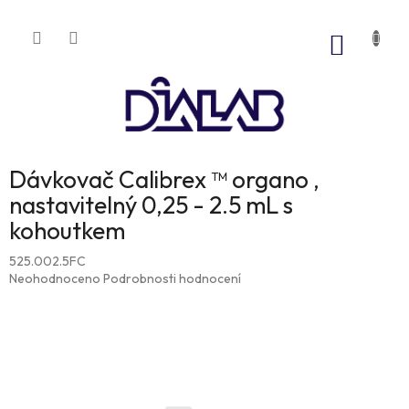
Přejít
na
NÁKUP
obsah
KOŠÍK
Dávkovač Calibrex ™ organo ,
nastavitelný 0,25 - 2.5 mL s
kohoutkem
525.002.5FC
Průměrné
Neohodnoceno
Podrobnosti hodnocení
hodnocení
produktu
je
0,0
z
5
hvězdiček.