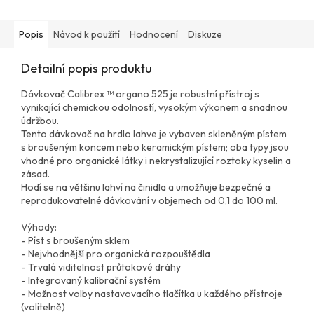
Popis
Návod k použití
Hodnocení
Diskuze
Detailní popis produktu
Dávkovač Calibrex ™ organo 525 je robustní přístroj s
vynikající chemickou odolností, vysokým výkonem a snadnou
údržbou.
Tento dávkovač na hrdlo lahve je vybaven skleněným pístem
s broušeným koncem nebo keramickým pístem; oba typy jsou
vhodné pro organické látky i nekrystalizující roztoky kyselin a
zásad.
Hodí se na většinu lahví na činidla a umožňuje bezpečné a
reprodukovatelné dávkování v objemech od 0,1 do 100 ml.
Výhody:
- Píst s broušeným sklem
- Nejvhodnější pro organická rozpouštědla
- Trvalá viditelnost průtokové dráhy
- Integrovaný kalibrační systém
- Možnost volby nastavovacího tlačítka u každého přístroje
(volitelně)