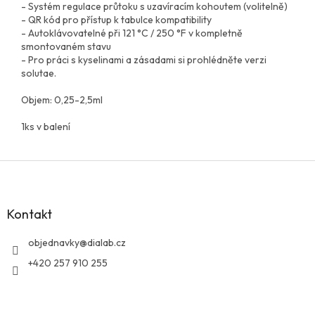
- Systém regulace průtoku s uzavíracím kohoutem (volitelně)
- QR kód pro přístup k tabulce kompatibility
- Autoklávovatelné při 121 °C / 250 °F v kompletně
smontovaném stavu
- Pro práci s kyselinami a zásadami si prohlédněte verzi
solutae.
Objem: 0,25-2,5ml
1ks v balení
Z
á
p
a
Kontakt
t
í
objednavky
@
dialab.cz
+420 257 910 255