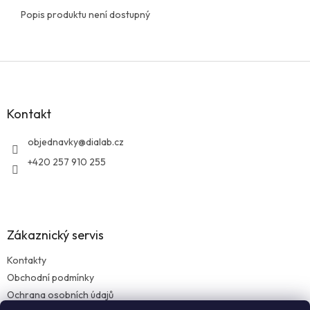
Popis produktu není dostupný
Z
á
p
a
Kontakt
t
í
objednavky
@
dialab.cz
+420 257 910 255
Zákaznický servis
Kontakty
Obchodní podmínky
Ochrana osobních údajů