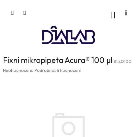
Přejít
na
NÁKUP
obsah
KOŠÍK
Fixní mikropipeta Acura® 100 µl
815.0100
Průměrné
Neohodnoceno
Podrobnosti hodnocení
hodnocení
produktu
je
0,0
z
5
hvězdiček.