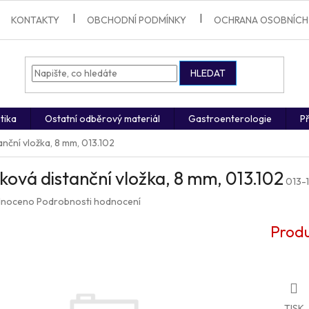
KONTAKTY
OBCHODNÍ PODMÍNKY
OCHRANA OSOBNÍCH
HLEDAT
tika
Ostatní odběrový materiál
Gastroenterologie
Př
anční vložka, 8 mm, 013.102
íková distanční vložka, 8 mm, 013.102
013-
né
noceno
Podrobnosti hodnocení
ení
u
Produ
ek.
TISK