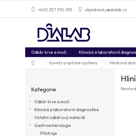
Přejít
na
+420 257 910 255
objednavky@dialab.cz
obsah
Odběr krve a moči
Klinická a laboratorní diagnos
Domů
Kyvety a optické systémy
Hliníková dist
P
Hlin
o
Přeskočit
s
Průměr
Kategorie
Neohod
kategorie
t
hodnoc
r
produkt
Odběr krve a moči
a
je
Klinická a laboratorní diagnostika
n
0,0
z
Ostatní odběrový materiál
n
5
í
Gastroenterologie
hvězdič
p
Přístroje