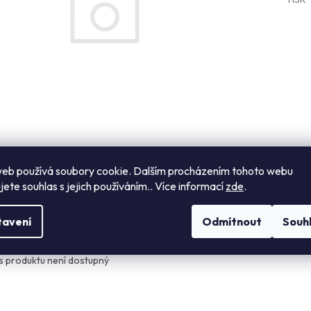
eb používá soubory cookie. Dalším procházením tohoto webu
jete souhlas s jejich používáním.. Více informací
zde
.
s
Návod k použití
Hodnocení
Diskuze
tavení
Odmítnout
Souh
ailní popis produktu
s produktu není dostupný