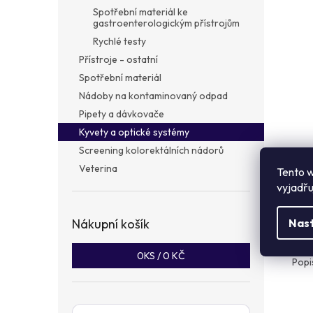
a
Spotřební materiál ke
n
gastroenterologickým přístrojům
e
Rychlé testy
l
Přístroje - ostatní
Spotřební materiál
Nádoby na kontaminovaný odpad
Pipety a dávkovače
Kyvety a optické systémy
Screening kolorektálních nádorů
Veterina
Tento w
vyjadřu
Popi
Nákupní košík
Nas
Det
0
KS /
0 KČ
Popi