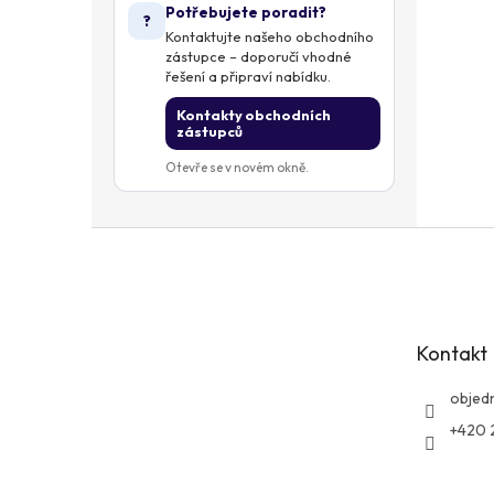
Potřebujete poradit?
?
Kontaktujte našeho obchodního
zástupce – doporučí vhodné
řešení a připraví nabídku.
Kontakty obchodních
zástupců
Otevře se v novém okně.
Z
á
p
a
t
Kontakt
í
objed
+420 