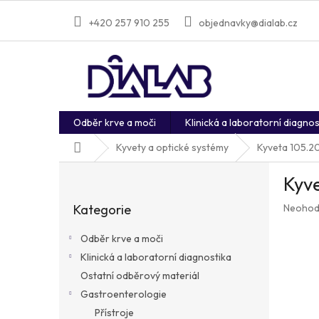
Přejít
na
+420 257 910 255
objednavky@dialab.cz
obsah
Odběr krve a moči
Klinická a laboratorní diagnos
Domů
Kyvety a optické systémy
Kyveta 105.20
P
Kyve
o
Přeskočit
s
Průměr
Kategorie
Neohod
kategorie
t
hodnoc
r
produkt
Odběr krve a moči
a
je
Klinická a laboratorní diagnostika
n
0,0
z
Ostatní odběrový materiál
n
5
í
Gastroenterologie
hvězdič
p
Přístroje