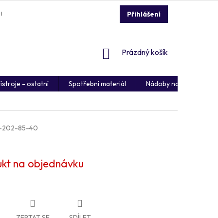
 ÚDAJŮ
REKLAMACE ZBOŽÍ
DOPRAVA A PLATBA
Přihlášení
NÁKUPNÍ
Prázdný košík
KOŠÍK
ístroje - ostatní
Spotřební materiál
Nádoby na kontaminov
-202-85-40
kt na objednávku
ZEPTAT SE
SDÍLET