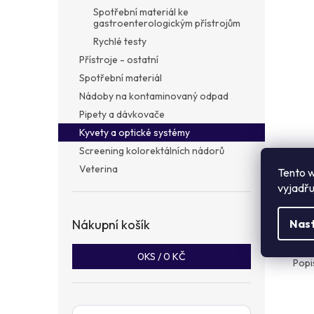
a
Spotřební materiál ke
n
gastroenterologickým přístrojům
e
Rychlé testy
l
Přístroje - ostatní
Spotřební materiál
Nádoby na kontaminovaný odpad
Pipety a dávkovače
Kyvety a optické systémy
Screening kolorektálních nádorů
Veterina
Tento w
vyjadřu
Popi
Nákupní košík
Nas
Det
0
KS /
0 KČ
Popi