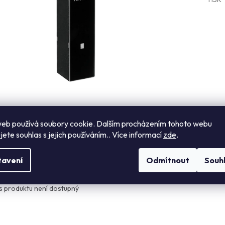
eb používá soubory cookie. Dalším procházením tohoto webu
jete souhlas s jejich používáním.. Více informací
zde
.
s
Návod k použití
Hodnocení
Diskuze
tavení
Odmítnout
Souh
ailní popis produktu
s produktu není dostupný