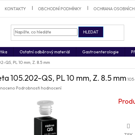
KONTAKTY
OBCHODNÍ PODMÍNKY
OCHRANA OSOBNÍCH
HLEDAT
tika
Ostatní odběrový materiál
Gastroenterologie
Př
2-QS, PL 10 mm, Z. 8.5 mm
ta 105.202-QS, PL 10 mm, Z. 8.5 mm
105
né
noceno
Podrobnosti hodnocení
ení
u
Produ
ek.
TISK