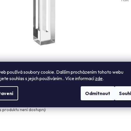
eb používá soubory cookie. Dalším procházením tohoto webu
jete souhlas s jejich používáním.. Více informací
zde
.
s
Návod k použití
Hodnocení
Diskuze
tavení
Odmítnout
Souh
ailní popis produktu
s produktu není dostupný