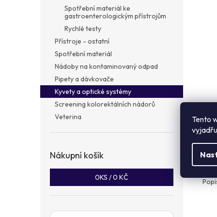
a
Spotřební materiál ke
n
gastroenterologickým přístrojům
e
Rychlé testy
l
Přístroje - ostatní
Spotřební materiál
Nádoby na kontaminovaný odpad
Pipety a dávkovače
Kyvety a optické systémy
Screening kolorektálních nádorů
Veterina
Tento w
vyjadřu
Popi
Nákupní košík
Nas
Det
0
KS /
0 KČ
Popi