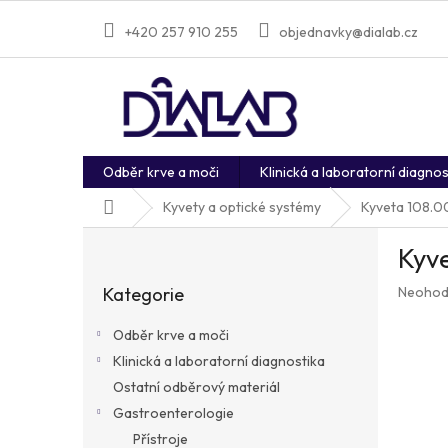
Přejít
na
+420 257 910 255
objednavky@dialab.cz
obsah
Odběr krve a moči
Klinická a laboratorní diagnos
Domů
Kyvety a optické systémy
Kyveta 108.0
P
Kyv
o
Přeskočit
s
Průměr
Kategorie
Neohod
kategorie
t
hodnoc
r
produkt
Odběr krve a moči
a
je
Klinická a laboratorní diagnostika
n
0,0
z
Ostatní odběrový materiál
n
5
í
Gastroenterologie
hvězdič
p
Přístroje