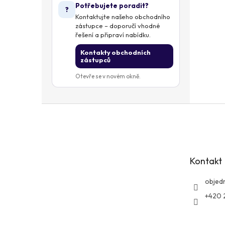
Potřebujete poradit?
?
Kontaktujte našeho obchodního
zástupce – doporučí vhodné
řešení a připraví nabídku.
Kontakty obchodních
zástupců
Otevře se v novém okně.
Z
á
p
a
t
Kontakt
í
objed
+420 