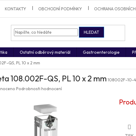
KONTAKTY
OBCHODNÍ PODMÍNKY
OCHRANA OSOBNÍCH
HLEDAT
tika
Ostatní odběrový materiál
Gastroenterologie
Př
02F-QS, PL 10 x 2 mm
eta 108.002F-QS, PL 10 x 2 mm
108002F-10-
né
noceno
Podrobnosti hodnocení
ení
u
Produ
ek.
TISK