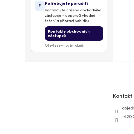
Potřebujete poradit?
?
Kontaktujte našeho obchodního
zástupce – doporučí vhodné
řešení a připraví nabídku.
Kontakty obchodních
zástupců
Otevře se v novém okně.
Z
á
p
a
t
Kontakt
í
objed
+420 