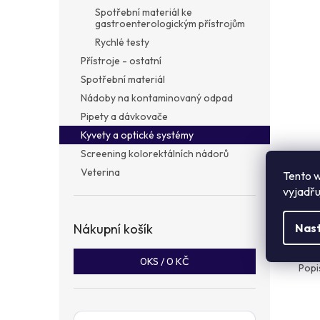
a
Spotřební materiál ke
n
gastroenterologickým přístrojům
e
Rychlé testy
l
Přístroje - ostatní
Spotřební materiál
Nádoby na kontaminovaný odpad
Pipety a dávkovače
Kyvety a optické systémy
Screening kolorektálních nádorů
Veterina
Tento w
vyjadřu
Popi
Nákupní košík
Nas
Det
0
KS /
0 KČ
Popi