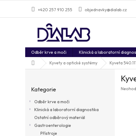
Přejít
na
+420 257 910 255
objednavky@dialab.cz
obsah
Odběr krve a moči
Klinická a laboratorní diagnos
Domů
Kyvety a optické systémy
Kyveta 540.1
P
Kyve
o
Přeskočit
s
Průměr
Kategorie
Neohod
kategorie
t
hodnoc
r
produkt
Odběr krve a moči
a
je
Klinická a laboratorní diagnostika
n
0,0
z
Ostatní odběrový materiál
n
5
í
Gastroenterologie
hvězdič
p
Přístroje