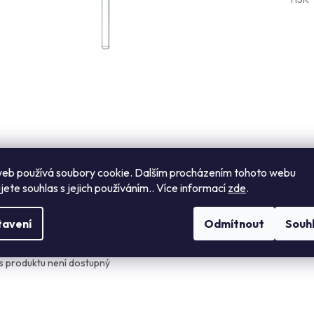
eb používá soubory cookie. Dalším procházením tohoto webu
jete souhlas s jejich používáním.. Více informací
zde
.
s
Návod k použití
Hodnocení
Diskuze
tavení
Odmítnout
Souh
ailní popis produktu
s produktu není dostupný