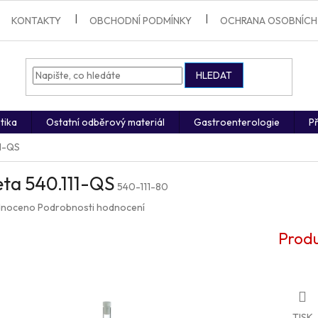
KONTAKTY
OBCHODNÍ PODMÍNKY
OCHRANA OSOBNÍCH
HLEDAT
tika
Ostatní odběrový materiál
Gastroenterologie
Př
11-QS
ta 540.111-QS
540-111-80
né
noceno
Podrobnosti hodnocení
ení
u
Produ
ek.
TISK