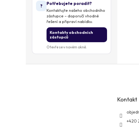
Potřebujete poradit?
?
Kontaktujte našeho obchodního
zástupce – doporučí vhodné
řešení a připraví nabídku.
Kontakty obchodních
zástupců
Otevře se v novém okně.
Z
á
p
a
t
Kontakt
í
objed
+420 