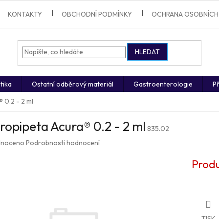
KONTAKTY
OBCHODNÍ PODMÍNKY
OCHRANA OSOBNÍCH
HLEDAT
tika
Ostatní odběrový materiál
Gastroenterologie
Př
 0.2 - 2 ml
opipeta Acura® 0.2 - 2 ml
835.02
né
noceno
Podrobnosti hodnocení
ení
u
Produ
ek.
TISK