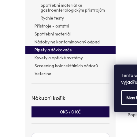
a
Spotřební materiál ke
n
gastroenterologickým přístrojům
e
Rychlé testy
l
Přístroje - ostatní
Spotřební materiál
Nádoby na kontaminovaný odpad
Pipety a dávkovače
Kyvety a optické systémy
Screening kolorektálních nádorů
Veterina
Tento w
vyjadřu
Popi
Nákupní košík
Nas
Det
0
KS /
0 KČ
Popi