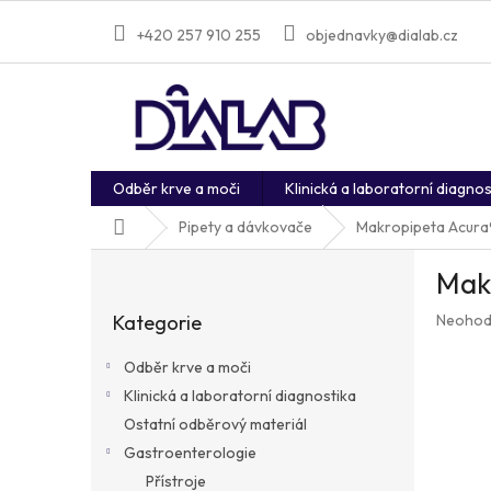
Přejít
na
+420 257 910 255
objednavky@dialab.cz
obsah
Odběr krve a moči
Klinická a laboratorní diagnos
Domů
Pipety a dávkovače
Makropipeta Acura®
P
Makr
o
Přeskočit
s
Průměr
Kategorie
Neohod
kategorie
t
hodnoc
r
produkt
Odběr krve a moči
a
je
Klinická a laboratorní diagnostika
n
0,0
z
Ostatní odběrový materiál
n
5
í
Gastroenterologie
hvězdič
p
Přístroje