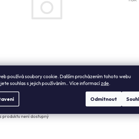
eb používá soubory cookie. Dalším procházením tohoto webu
jete souhlas s jejich používáním.. Více informací
zde
.
s
Návod k použití
Hodnocení
Diskuze
tavení
Odmítnout
Souh
ailní popis produktu
s produktu není dostupný