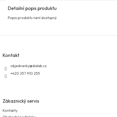
Detailní popis produktu
Popis produktu není dostupný
Z
á
p
a
Kontakt
t
í
objednavky
@
dialab.cz
+420 257 910 255
Zákaznický servis
Kontakty
Obchodní podmínky