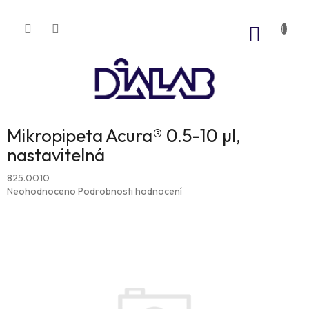
Přejít
na
NÁKUP
obsah
KOŠÍK
Mikropipeta Acura® 0.5-10 µl,
nastavitelná
825.0010
Průměrné
Neohodnoceno
Podrobnosti hodnocení
hodnocení
produktu
je
0,0
z
5
hvězdiček.