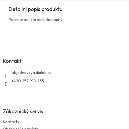
Detailní popis produktu
Popis produktu není dostupný
Z
á
p
a
Kontakt
t
í
objednavky
@
dialab.cz
+420 257 910 255
Zákaznický servis
Kontakty
Obchodní podmínky