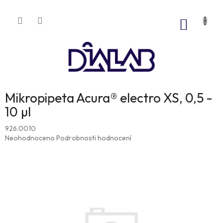
Přejít
na
NÁKUP
obsah
KOŠÍK
Mikropipeta Acura® electro XS, 0,5 -
10 µl
926.0010
Průměrné
Neohodnoceno
Podrobnosti hodnocení
hodnocení
produktu
je
0,0
z
5
hvězdiček.