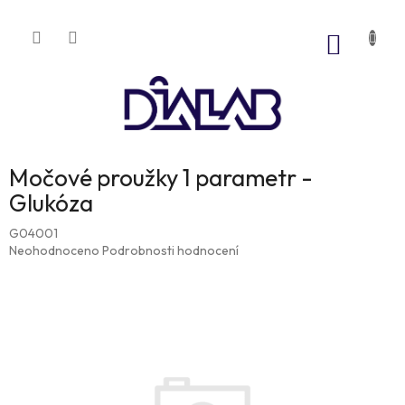
Přejít
na
NÁKUP
obsah
KOŠÍK
Močové proužky 1 parametr -
Glukóza
G04001
Průměrné
Neohodnoceno
Podrobnosti hodnocení
hodnocení
produktu
je
0,0
z
5
hvězdiček.