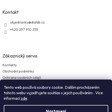
á
p
a
Kontakt
t
í
objednavky
@
dialab.cz
+420 257 910 255
Zákaznický servis
Kontakty
Obchodní podmínky
Ochrana osobních údajů
Reklamace zboží
Tento web používá soubory cookie. Dalším procházením
Doprava a platba
tohoto webu vyjadřujete souhlas s jejich používáním.. Více
informací
zde
.
Nastavení