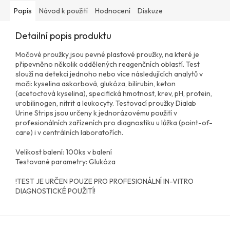
Popis
Návod k použití
Hodnocení
Diskuze
Detailní popis produktu
Močové proužky jsou pevné plastové proužky, na které je
připevněno několik oddělených reagenčních oblastí. Test
slouží na detekci jednoho nebo více následujících analytů v
moči: kyselina askorbová, glukóza, bilirubin, keton
(acetoctová kyselina), specifická hmotnost, krev, pH, protein,
urobilinogen, nitrit a leukocyty. Testovací proužky Dialab
Urine Strips jsou určeny k jednorázovému použití v
profesionálních zařízeních pro diagnostiku u lůžka (point-of-
care) i v centrálních laboratořích.
Velikost balení: 100ks v balení
Testované parametry: Glukóza
!TEST JE URČEN POUZE PRO PROFESIONÁLNÍ IN-VITRO
DIAGNOSTICKÉ POUŽITÍ!
Z