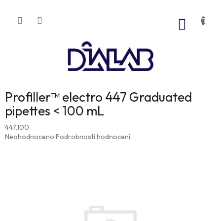
Přejít
na
NÁKUP
obsah
KOŠÍK
Profiller™ electro 447 Graduated
pipettes < 100 mL
447.100
Průměrné
Neohodnoceno
Podrobnosti hodnocení
hodnocení
produktu
je
0,0
z
5
hvězdiček.