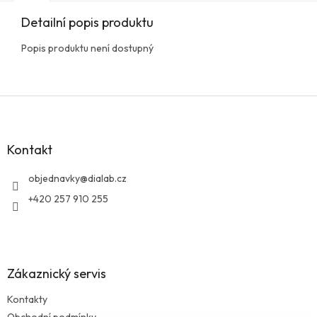
Detailní popis produktu
Popis produktu není dostupný
Z
á
p
a
Kontakt
t
í
objednavky
@
dialab.cz
+420 257 910 255
Zákaznický servis
Kontakty
Obchodní podmínky