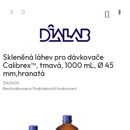
Přejít
na
NÁKUP
obsah
KOŠÍK
Skleněná láhev pro dávkovače
Calibrex™, tmavá, 1000 mL, Ø 45
mm,hranatá
314.1000
Průměrné
Neohodnoceno
Podrobnosti hodnocení
hodnocení
produktu
je
0,0
z
5
hvězdiček.