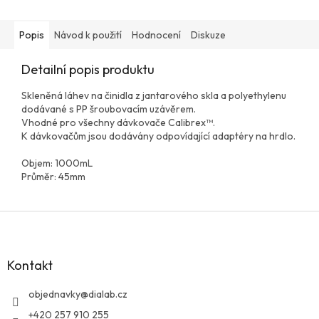
Popis
Návod k použití
Hodnocení
Diskuze
Detailní popis produktu
Skleněná láhev na činidla z jantarového skla a polyethylenu
dodávané s PP šroubovacím uzávěrem.
Vhodné pro všechny dávkovače Calibrex™.
K dávkovačům jsou dodávány odpovídající adaptéry na hrdlo.
Objem: 1000mL
Průměr: 45mm
Z
á
p
a
Kontakt
t
í
objednavky
@
dialab.cz
+420 257 910 255