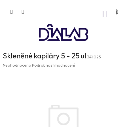
Přejít
na
NÁKUP
obsah
KOŠÍK
Skleněné kapiláry 5 - 25 ul
341.025
Průměrné
Neohodnoceno
Podrobnosti hodnocení
hodnocení
produktu
je
0,0
z
5
hvězdiček.