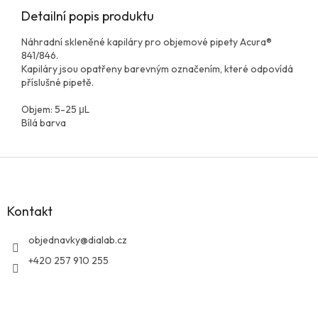
Detailní popis produktu
Náhradní skleněné kapiláry pro objemové pipety Acura®
841/846.
Kapiláry jsou opatřeny barevným označením, které odpovídá
příslušné pipetě.
Objem: 5-25 μL
Bílá barva
Z
á
p
a
Kontakt
t
í
objednavky
@
dialab.cz
+420 257 910 255