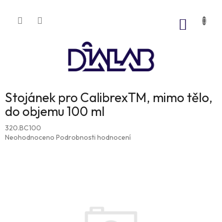
Přejít
na
NÁKUP
obsah
KOŠÍK
Stojánek pro CalibrexTM, mimo tělo,
do objemu 100 ml
320.BC100
Průměrné
Neohodnoceno
Podrobnosti hodnocení
hodnocení
produktu
je
0,0
z
5
hvězdiček.