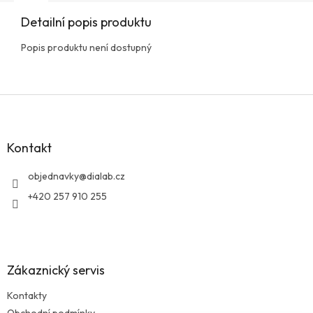
Detailní popis produktu
Popis produktu není dostupný
Z
á
p
a
Kontakt
t
í
objednavky
@
dialab.cz
+420 257 910 255
Zákaznický servis
Kontakty
Obchodní podmínky