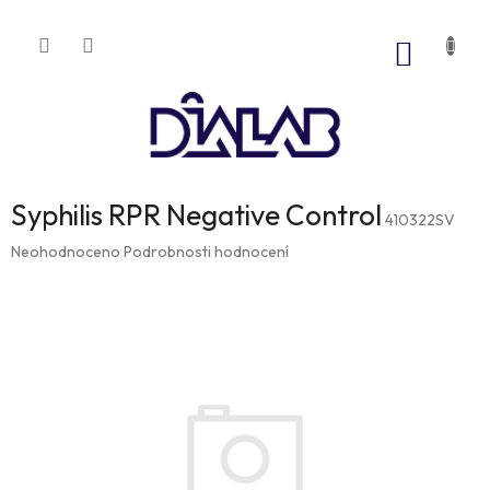
Přejít
na
NÁKUP
obsah
KOŠÍK
Syphilis RPR Negative Control
410322SV
Průměrné
Neohodnoceno
Podrobnosti hodnocení
hodnocení
produktu
je
0,0
z
5
hvězdiček.