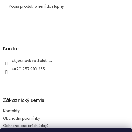
Popis produktu není dostupný
Z
á
p
a
Kontakt
t
í
objednavky
@
dialab.cz
+420 257 910 255
Zákaznický servis
Kontakty
Obchodní podmínky
Ochrana osobních údajů