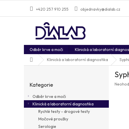
Přejít
na
+420 257 910 255
objednavky@dialab.cz
obsah
Odběr krve a moči
Klinická a laboratorní diagnos
Domů
Klinická a laboratorní diagnostika
Syphi
P
Syph
o
Přeskočit
s
Průměr
Kategorie
Neohod
kategorie
t
hodnoc
r
produkt
Odběr krve a moči
a
je
Klinická a laboratorní diagnostika
n
0,0
z
Rychlé testy - drogové testy
n
5
í
Močové proužky
hvězdič
p
Serologie