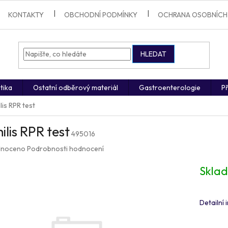
KONTAKTY
OBCHODNÍ PODMÍNKY
OCHRANA OSOBNÍCH
HLEDAT
tika
Ostatní odběrový materiál
Gastroenterologie
Př
lis RPR test
ilis RPR test
495016
né
noceno
Podrobnosti hodnocení
ení
u
Skla
Detailní
ek.