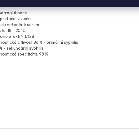
onemálními testy.
da:aglutinace
pretace: vizuální
ek: neředěné sérum
ota: 18 - 25°C
one efekt: > 1/128
ostická citlivost 86 % - primární syphilis
% - sekundární syphilis
nostická specificita: 98 %