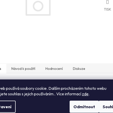
TISK
s
Návod k použití
Hodnocení
Diskuze
ailní popis produktu
eb používá soubory cookie. Dalším procházením tohoto webu
jete souhlas s jejich používáním.. Více informací
zde
.
lis RPR od společnosti DIALAB je ne-treponemální destičkový aglutinační t
matických reaginů ve vzorcích lidského séra nebo plazmy. Test je určen j
ní poklesu testovaných titrů, Syfilis RPR je užitečný pro monitorování 
tavení
Odmítnout
Souh
 není specifický pro syfilis a všechny reaktivní vzorky musí být pro potv