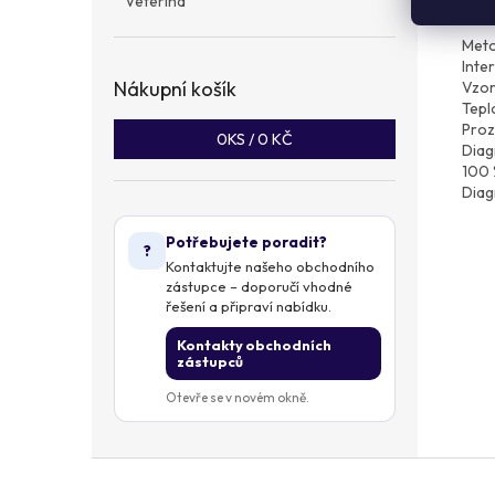
Veterina
trep
Meto
Inter
Nákupní košík
Vzor
Tepl
Proz
0
KS /
0 KČ
Diagn
100 
Diag
Potřebujete poradit?
?
Kontaktujte našeho obchodního
zástupce – doporučí vhodné
řešení a připraví nabídku.
Kontakty obchodních
zástupců
Otevře se v novém okně.
Z
á