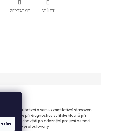
ZEPTAT SE
SDÍLET
est pro kvalitativní a semi-kvantitativní stanovení
ako pomůcka při diagnostice syfilidu; hlavně při
terapeutické odpovědi po odeznění projevů nemoci.
lasím
rzení výsledku přetestovány