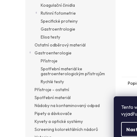
a
Koagulační činidla
n
Rutinní fotometrie
e
Specifické proteiny
l
Gastroentrologie
Elisa testy
Ostatní odběrový materiál
Gastroenterologie
Přístroje
Spotřební materiál ke
gastroenterologickým přístrojům
Rychlé testy
Popi
Přístroje - ostatní
Spotřební materiál
Det
Nádoby na kontaminovaný odpad
Tento w
Pipety a dávkovače
vyjadřu
Syfi
plas
Kyvety a optické systémy
měře
Nas
Screening kolorektálních nádorů
Test