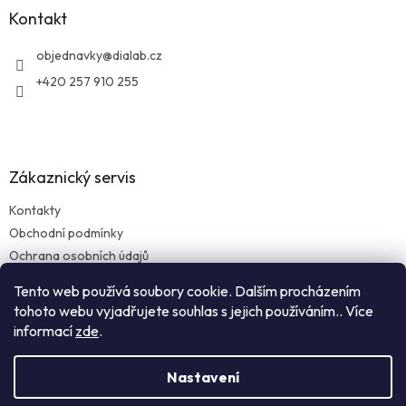
a
Kontakt
t
í
objednavky
@
dialab.cz
+420 257 910 255
Zákaznický servis
Kontakty
Obchodní podmínky
Ochrana osobních údajů
Reklamace zboží
Tento web používá soubory cookie. Dalším procházením
Doprava a platba
tohoto webu vyjadřujete souhlas s jejich používáním.. Více
informací
zde
.
Nastavení
Vytvořil Shoptet