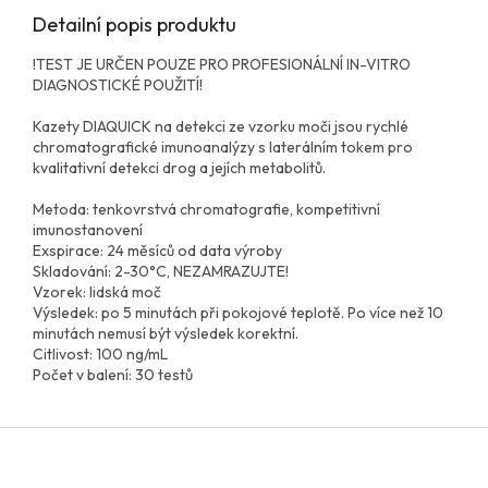
Detailní popis produktu
!TEST JE URČEN POUZE PRO PROFESIONÁLNÍ IN-VITRO
DIAGNOSTICKÉ POUŽITÍ!
Kazety DIAQUICK na detekci ze vzorku moči jsou rychlé
chromatografické imunoanalýzy s laterálním tokem pro
kvalitativní detekci drog a jejích metabolitů.
Metoda: tenkovrstvá chromatografie, kompetitivní
imunostanovení
Exspirace: 24 měsíců od data výroby
Skladování: 2-30°C, NEZAMRAZUJTE!
Vzorek: lidská moč
Výsledek: po 5 minutách při pokojové teplotě. Po více než 10
minutách nemusí být výsledek korektní.
Citlivost: 100 ng/mL
Počet v balení: 30 testů
Z
á
p