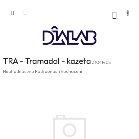
Přejít
na
NÁKUP
obsah
KOŠÍK
TRA - Tramadol - kazeta
Z10414CE
Průměrné
Neohodnoceno
Podrobnosti hodnocení
hodnocení
produktu
je
0,0
z
5
hvězdiček.