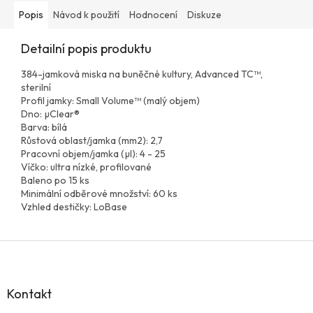
Popis
Návod k použití
Hodnocení
Diskuze
Detailní popis produktu
384-jamková miska na buněčné kultury, Advanced TC™,
sterilní
Profil jamky: Small Volume™ (malý objem)
Dno: µClear®
Barva: bílá
Růstová oblast/jamka (mm2): 2,7
Pracovní objem/jamka (µl): 4 - 25
Víčko: ultra nízké, profilované
Baleno po 15 ks
Minimální odběrové množství: 60 ks
Vzhled destičky: LoBase
Z
á
p
a
Kontakt
t