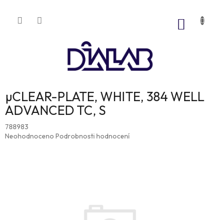
Přejít
na
NÁKUP
obsah
KOŠÍK
µCLEAR-PLATE, WHITE, 384 WELL
ADVANCED TC, S
788983
Průměrné
Neohodnoceno
Podrobnosti hodnocení
hodnocení
produktu
je
0,0
z
5
hvězdiček.