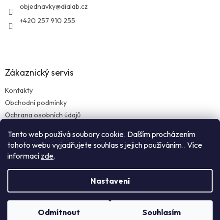
í
objednavky
@
dialab.cz
+420 257 910 255
Zákaznický servis
Kontakty
Obchodní podmínky
Ochrana osobních údajů
Reklamace zboží
Tento web používá soubory cookie. Dalším procházením
Doprava a platba
tohoto webu vyjadřujete souhlas s jejich používáním.. Více
informací
zde
.
Nastavení
Vytvořil Shoptet
Odmítnout
Souhlasím
Copyright 2026
Dialab.cz
. Všechna práva vyhrazena.