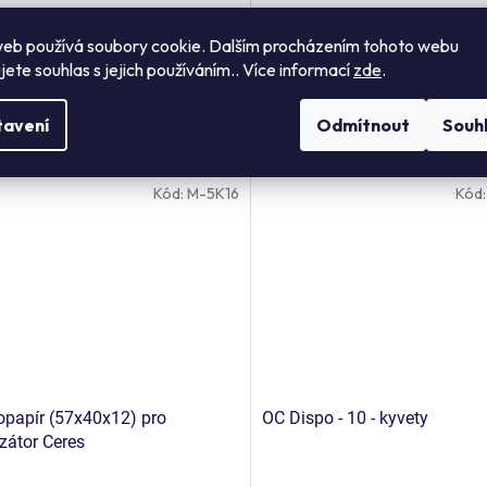
DETAIL
D
eb používá soubory cookie. Dalším procházením tohoto webu
jete souhlas s jejich používáním.. Více informací
zde
.
šenství k analyzátoru vodíku a
55ks/bal, 20bal/karton
u Lactotest 202 Extend
tavení
Odmítnout
Souh
O2/CH4)
Kód:
M-5K16
Kód
papír (57x40x12) pro
OC Dispo - 10 - kyvety
zátor Ceres