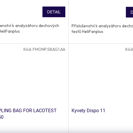
DETAIL
D
šenství k analyzátoru dechových
Příslušenství k analyzátoru dech
HeliFanplus
testů HeliFanplus
Kód:
FMONP.SBAG1.AA
Kód
LING BAG FOR LACOTEST
Kyvety Dispo 11
50