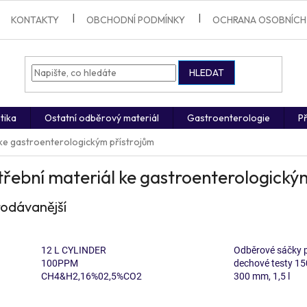
KONTAKTY
OBCHODNÍ PODMÍNKY
OCHRANA OSOBNÍCH
HLEDAT
tika
Ostatní odběrový materiál
Gastroenterologie
Př
 ke gastroenterologickým přístrojům
řební materiál ke gastroenterologický
odávanější
12 L CYLINDER
Odběrové sáčky 
100PPM
dechové testy 15
CH4&H2,16%02,5%CO2
300 mm, 1,5 l