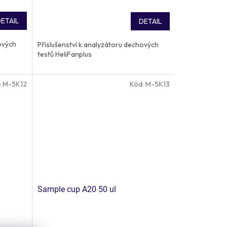
ETAIL
DETAIL
ových
Příslušenství k analyzátoru dechových
testů HeliFanplus
:
M-5K12
Kód:
M-5K13
Sample cup A20 50 ul