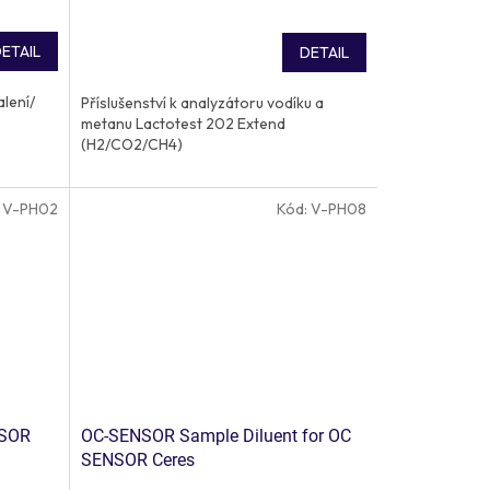
ETAIL
DETAIL
alení/
Příslušenství k analyzátoru vodíku a
metanu Lactotest 202 Extend
(H2/CO2/CH4)
:
V-PH02
Kód:
V-PH08
NSOR
OC-SENSOR Sample Diluent for OC
SENSOR Ceres