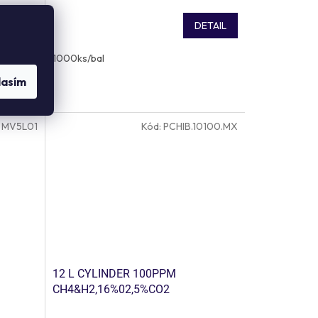
ETAIL
DETAIL
1000ks/bal
lasím
:
MV5L01
Kód:
PCHIB.10100.MX
12 L CYLINDER 100PPM
CH4&H2,16%02,5%CO2