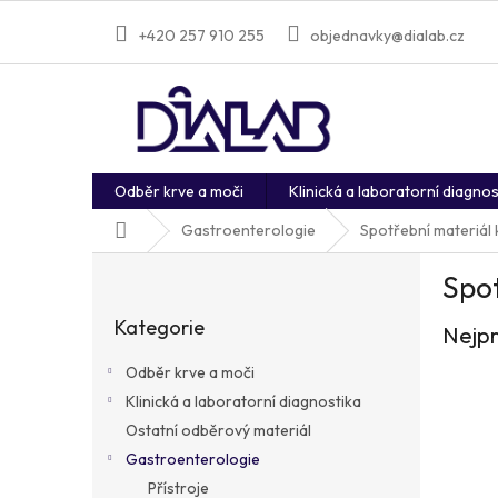
Přejít
na
+420 257 910 255
objednavky@dialab.cz
obsah
Odběr krve a moči
Klinická a laboratorní diagnos
Domů
Gastroenterologie
Spotřební materiál
P
Spot
o
Přeskočit
s
Kategorie
kategorie
Nejpr
t
r
Odběr krve a moči
a
Klinická a laboratorní diagnostika
n
Ostatní odběrový materiál
n
í
Gastroenterologie
p
Přístroje