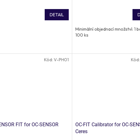
DETAIL
D
Minimální objednací množství: 1 b
100 ks
Kód:
V-PH01
Kód
ENSOR FIT for OC-SENSOR
OC-FIT Calibrator for OC-SE
Ceres