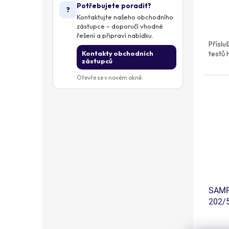
Potřebujete poradit?
?
Kontaktujte našeho obchodního
zástupce – doporučí vhodné
řešení a připraví nabídku.
Příslu
Kontakty obchodních
testů 
zástupců
Otevře se v novém okně.
SAMP
202/