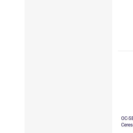
OC-S
Ceres