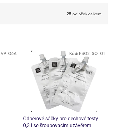
25
položek celkem
-VP-06A
Kód:
F302-SO-01
Odběrové sáčky pro dechové testy
0,3 l se šroubovacím uzávěrem