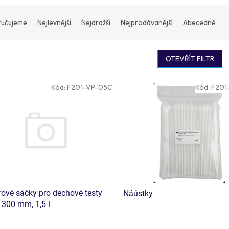
učujeme
Nejlevnější
Nejdražší
Nejprodávanější
Abecedně
OTEVŘÍT FILTR
Kód:
F201-VP-05C
Kód:
F201
ové sáčky pro dechové testy
Náústky
 300 mm, 1,5 l