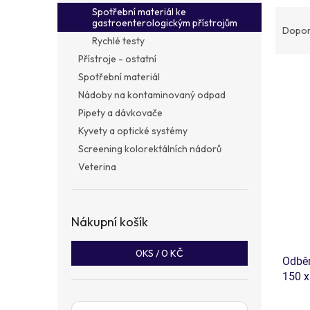
a
Ř
Spotřební materiál ke
n
gastroenterologickým přístrojům
a
Dopor
e
Rychlé testy
z
l
e
Přístroje - ostatní
n
Spotřební materiál
í
Nádoby na kontaminovaný odpad
p
V
Pipety a dávkovače
r
ý
Kyvety a optické systémy
o
p
d
Screening kolorektálních nádorů
i
u
Veterina
s
k
p
t
r
ů
o
Nákupní košík
d
u
0
KS /
0 KČ
Odběr
k
150 x
t
ů