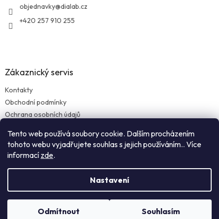
í
objednavky
@
dialab.cz
+420 257 910 255
Zákaznický servis
Kontakty
Obchodní podmínky
Ochrana osobních údajů
Reklamace zboží
Tento web používá soubory cookie. Dalším procházením
Doprava a platba
tohoto webu vyjadřujete souhlas s jejich používáním.. Více
informací
zde
.
Nastavení
Vytvořil Shoptet
Odmítnout
Souhlasím
Copyright 2026
Dialab.cz
. Všechna práva vyhrazena.