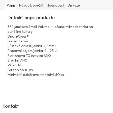
Popis
Návod k použití
Hodnocení
Diskuze
Detailní popis produktu
384 jamková Small Volume™ LoBase mikrodestička na
buněčné kultury
Dno: µClear®
Barva: černá
Růstová oblast/jamka: 2,7 mm2
Pracovní objem/jamka: 4 - 25 µl
Povrchová TC úprava: ANO
Sterilní: ANO
Víčko: NE
Baleno po 10 ks
Minimální odběrové množství: 80 ks
Z
á
p
a
Kontakt
t