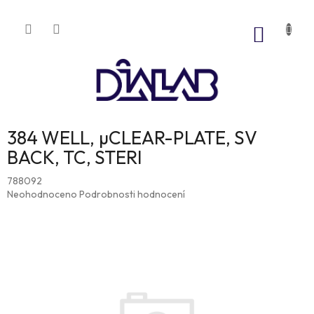
Přejít
na
NÁKUP
obsah
KOŠÍK
384 WELL, µCLEAR-PLATE, SV
BACK, TC, STERI
788092
Průměrné
Neohodnoceno
Podrobnosti hodnocení
hodnocení
produktu
je
0,0
z
5
hvězdiček.