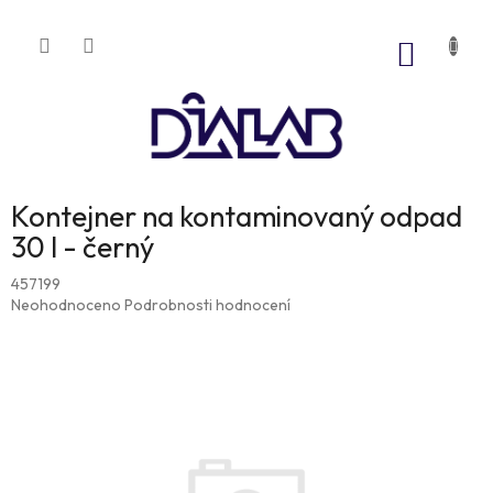
Přejít
na
NÁKUP
obsah
KOŠÍK
Kontejner na kontaminovaný odpad
30 l - černý
457199
Průměrné
Neohodnoceno
Podrobnosti hodnocení
hodnocení
produktu
je
0,0
z
5
hvězdiček.