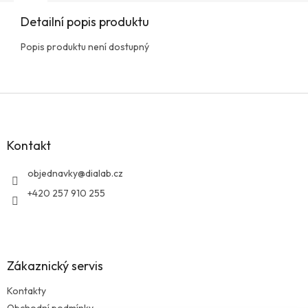
Detailní popis produktu
Popis produktu není dostupný
Z
á
p
a
Kontakt
t
í
objednavky
@
dialab.cz
+420 257 910 255
Zákaznický servis
Kontakty
Obchodní podmínky